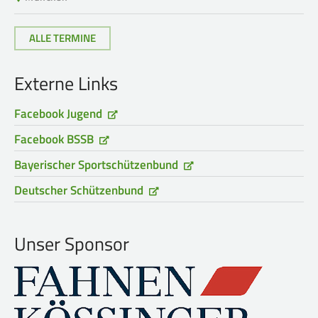
Frauen Ü40
Para-Schießsport
ALLE TERMINE
Navigation
Datenschutz
Impressum
Formulare
Externe Links
überspringen
Kontakt
Facebook Jugend
Facebook BSSB
Bayerischer Sportschützenbund
Deutscher Schützenbund
Unser Sponsor