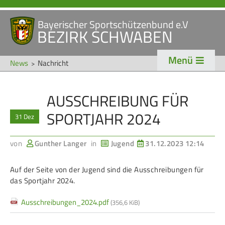
Bayerischer Sportschützenbund e.V
Navigation
BEZIRK SCHWABEN
STARTSEITE
VERANSTALTUNGEN
überspringen
Menü
NEWS
News
Nachricht
Navigation
AUSSCHREIBUNG FÜR
VERBAND
TRADITION
überspringen
SPORTJAHR 2024
31 Dez
Veranstaltungen
Schützentradition
Bezirk Schwaben
Bezirksschützen­tag
von
Gunther Langer
in
Jugend
31.12.2023 12:14
Präsidium
Böllerschützen
Auf der Seite von der Jugend sind die Ausschreibungen für
Gaue & Mitglieder
Oktoberfest
das Sportjahr 2024.
Referenten
Schützen­­museum
Ausschreibungen_2024.pdf
(356,6 KiB)
Ehrungen