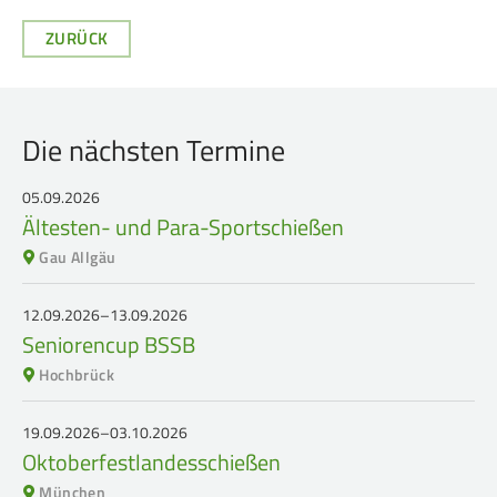
Service
ZURÜCK
SPORT
JUGEND
Schützensport
Schützen Jugend
Die nächsten Termine
Meisterschaften
Bezirkspokal
05.09.2026
Bogen
Sommerbiathlon
Ältesten- und Para-Sportschießen
Senioren-Auflage
Lichtgewehre
Gau Allgäu
Kader
12.09.2026–13.09.2026
RWK
Seniorencup BSSB
Hochbrück
DAMEN
BREITENSPORT
19.09.2026–03.10.2026
Damen im Schützensport
Schützenkönige
Oktoberfestlandesschießen
Bezirkspokal
Ältestenschießen
München