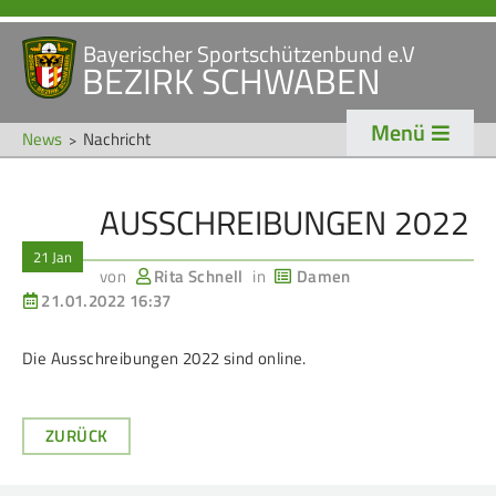
Bayerischer Sportschützenbund e.V
Navigation
BEZIRK SCHWABEN
STARTSEITE
VERANSTALTUNGEN
überspringen
Menü
NEWS
News
Nachricht
Navigation
AUSSCHREIBUNGEN 2022
VERBAND
TRADITION
überspringen
21 Jan
Veranstaltungen
Schützentradition
von
Rita Schnell
in
Damen
21.01.2022 16:37
Bezirk Schwaben
Bezirksschützen­tag
Präsidium
Böllerschützen
Die Ausschreibungen 2022 sind online.
Gaue & Mitglieder
Oktoberfest
Referenten
Schützen­­museum
ZURÜCK
Ehrungen