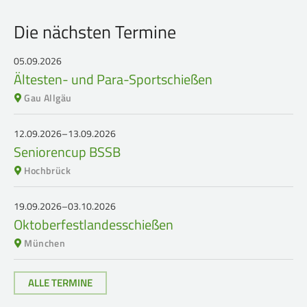
Service
Die nächsten Termine
SPORT
JUGEND
05.09.2026
Ältesten- und Para-Sportschießen
Schützensport
Schützen Jugend
Gau Allgäu
Meisterschaften
Bezirkspokal
Bogen
Sommerbiathlon
12.09.2026–13.09.2026
Seniorencup BSSB
Senioren-Auflage
Lichtgewehre
Hochbrück
Kader
RWK
19.09.2026–03.10.2026
Oktoberfestlandesschießen
München
DAMEN
BREITENSPORT
Damen im Schützensport
Schützenkönige
ALLE TERMINE
Bezirkspokal
Ältestenschießen