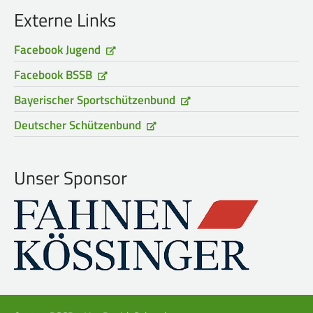
Externe Links
Frauen Ü40
Para-Schießsport
Facebook Jugend
Navigation
Datenschutz
Impressum
Formulare
Facebook BSSB
überspringen
Kontakt
Bayerischer Sportschützenbund
Deutscher Schützenbund
Unser Sponsor