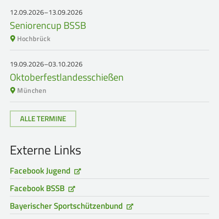
Frauen Ü40
Para-Schießsport
12.09.2026–13.09.2026
Seniorencup BSSB
Hochbrück
Navigation
Datenschutz
Impressum
Formulare
überspringen
19.09.2026–03.10.2026
Kontakt
Oktoberfestlandesschießen
München
ALLE TERMINE
Externe Links
Facebook Jugend
Facebook BSSB
Bayerischer Sportschützenbund