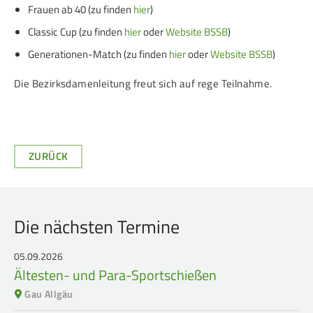
Service
Frauen ab 40 (zu finden
hier
)
Classic Cup (zu finden
hier
oder
Website BSSB
)
SPORT
JUGEND
Generationen-Match (zu finden
hier
oder
Website BSSB
)
Schützensport
Schützen Jugend
Die Bezirksdamenleitung freut sich auf rege Teilnahme.
Meisterschaften
Bezirkspokal
Bogen
Sommerbiathlon
Senioren-Auflage
Lichtgewehre
ZURÜCK
Kader
RWK
Die nächsten Termine
DAMEN
BREITENSPORT
05.09.2026
Ältesten- und Para-Sportschießen
Damen im Schützensport
Schützenkönige
Gau Allgäu
Bezirkspokal
Ältestenschießen