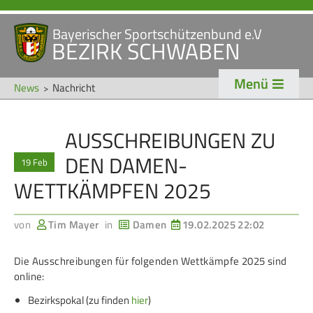
Bayerischer Sportschützenbund e.V
Navigation
BEZIRK SCHWABEN
STARTSEITE
VERANSTALTUNGEN
überspringen
Menü
NEWS
News
Nachricht
Navigation
AUSSCHREIBUNGEN ZU
VERBAND
TRADITION
überspringen
DEN DAMEN-
19 Feb
Veranstaltungen
Schützentradition
WETTKÄMPFEN 2025
Bezirk Schwaben
Bezirksschützen­tag
Präsidium
Böllerschützen
von
Tim Mayer
in
Damen
19.02.2025 22:02
Gaue & Mitglieder
Oktoberfest
Die Ausschreibungen für folgenden Wettkämpfe 2025 sind
Referenten
Schützen­­museum
online:
Ehrungen
Bezirkspokal (zu finden
hier
)