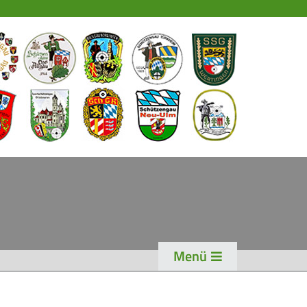
EWS
PORT
chützensport
eisterschaften
ogen
enioren-Auflage
ader
Menü
WK