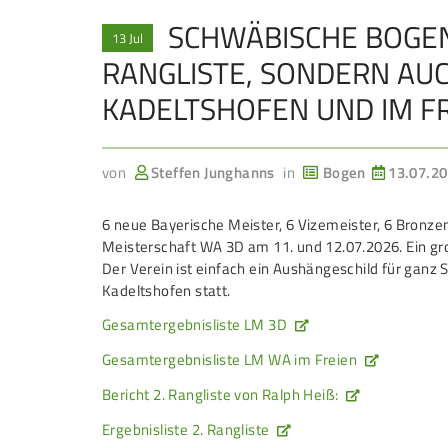
SCHWÄBISCHE BOGEN
JUGEND
13 Jul
RANGLISTE, SONDERN AUC
Schützen Jugend
KADELTSHOFEN UND IM F
Bezirkspokal
Sommerbiathlon
von
Steffen Junghanns
in
Bogen
13.07.20
Lichtgewehre
6 neue Bayerische Meister, 6 Vizemeister, 6 Bronz
Meisterschaft WA 3D am 11. und 12.07.2026. Ein gr
Navigation
Der Verein ist einfach ein Aushängeschild für ganz
überspringen
Kadeltshofen statt.
Gesamtergebnisliste LM 3D
Gesamtergebnisliste LM WA im Freien
Bericht 2. Rangliste von Ralph Heiß:
Ergebnisliste 2. Rangliste