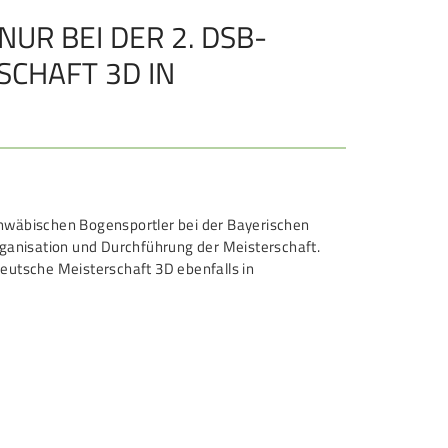
R BEI DER 2. DSB-
REITENSPORT
SCHAFT 3D IN
chützenkönige
ltestenschießen
ara-Schießsport
chwäbischen Bogensportler bei der Bayerischen
ganisation und Durchführung der Meisterschaft.
Deutsche Meisterschaft 3D ebenfalls in