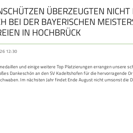
SCHÜTZEN ÜBERZEUGTEN NICHT NU
DAMEN
B
H BEI DER BAYERISCHEN MEISTER
Damen im Schützensport
S
REIEN IN HOCHBRÜCK
Bezirkspokal
Ä
Frauen Ü40
P
26 12:30
emedaillen und einige weitere Top Platzierungen errangen unsere s
oßes Dankeschön an den SV Kadeltshofen für die hervorragende Or
Datenschutz
Impressum
Formulare
Kontakt
 Schwaben. Im nächsten Jahr findet Ende August nicht umsonst die 