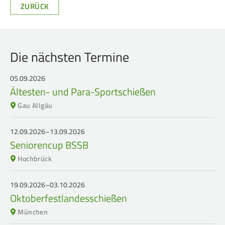
Service
ZURÜCK
SPORT
JUGEND
Die nächsten Termine
Schützensport
Schützen Jugend
Meisterschaften
Bezirkspokal
05.09.2026
Ältesten- und Para-Sportschießen
Bogen
Sommerbiathlon
Gau Allgäu
Senioren-Auflage
Lichtgewehre
Kader
12.09.2026–13.09.2026
Seniorencup BSSB
RWK
Hochbrück
DAMEN
BREITENSPORT
19.09.2026–03.10.2026
Oktoberfestlandesschießen
Damen im Schützensport
Schützenkönige
München
Bezirkspokal
Ältestenschießen