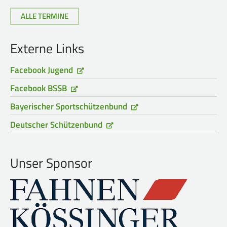
Frauen Ü40
Para-Schießsport
ALLE TERMINE
Externe Links
Navigation
Datenschutz
Impressum
Formulare
überspringen
Facebook Jugend
Kontakt
Facebook BSSB
Bayerischer Sportschützenbund
Deutscher Schützenbund
Unser Sponsor