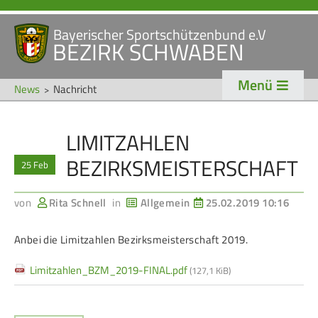
Bayerischer Sportschützenbund e.V
Navigation
BEZIRK SCHWABEN
STARTSEITE
VERANSTALTUNGEN
überspringen
Menü
NEWS
News
Nachricht
Navigation
LIMITZAHLEN
VERBAND
TRADITION
überspringen
BEZIRKSMEISTERSCHAFT
25 Feb
Veranstaltungen
Schützentradition
Bezirk Schwaben
Bezirksschützen­tag
von
Rita Schnell
in
Allgemein
25.02.2019 10:16
Präsidium
Böllerschützen
Anbei die Limitzahlen Bezirksmeisterschaft 2019.
Gaue & Mitglieder
Oktoberfest
Limitzahlen_BZM_2019-FINAL.pdf
(127,1 KiB)
Referenten
Schützen­­museum
Ehrungen