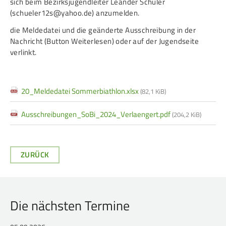
sich beim
Bezirksjugendleiter Leander Schuler
Service
(schueler12s@yahoo.de) anzumelden.
die Meldedatei und die geänderte Ausschreibung in der
SPORT
JUGEND
Nachricht (Button Weiterlesen) oder auf der Jugendseite
verlinkt.
Schützensport
Schützen Jugend
Meisterschaften
Bezirkspokal
20_Meldedatei Sommerbiathlon.xlsx
(82,1 KiB)
Bogen
Sommerbiathlon
Senioren-Auflage
Lichtgewehre
Ausschreibungen_SoBi_2024_Verlaengert.pdf
(204,2 KiB)
Kader
RWK
ZURÜCK
DAMEN
BREITENSPORT
Damen im Schützensport
Schützenkönige
Die nächsten Termine
Bezirkspokal
Ältestenschießen