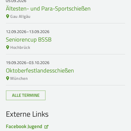
05.09.2026
Ältesten- und Para-Sportschießen
Frauen Ü40
Para-Schießsport
Gau Allgäu
Navigation
Datenschutz
Impressum
Formulare
12.09.2026–13.09.2026
überspringen
Seniorencup BSSB
Kontakt
Hochbrück
19.09.2026–03.10.2026
Oktoberfestlandesschießen
München
ALLE TERMINE
Externe Links
Facebook Jugend