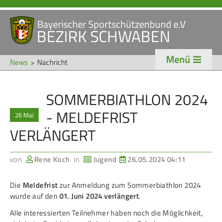
Bayerischer Sportschützenbund e.V
Navigation
BEZIRK SCHWABEN
STARTSEITE
VERANSTALTUNGEN
überspringen
Menü
NEWS
News
Nachricht
Navigation
SOMMERBIATHLON 2024
VERBAND
TRADITION
überspringen
- MELDEFRIST
26 Mai
Veranstaltungen
Schützentradition
VERLÄNGERT
Bezirk Schwaben
Bezirksschützen­tag
Präsidium
Böllerschützen
von
Rene Koch
in
Jugend
26.05.2024 04:11
Gaue & Mitglieder
Oktoberfest
Die
Meldefrist
zur Anmeldung zum Sommerbiathlon 2024
Referenten
Schützen­­museum
wurde auf den
01. Juni 2024 verlängert
.
Ehrungen
Alle interessierten Teilnehmer haben noch die Möglichkeit,