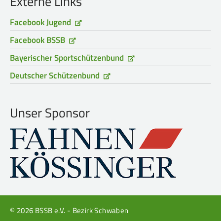
Externe Links
Frauen Ü40
Para-Schießsport
Facebook Jugend
Facebook BSSB
Navigation
Datenschutz
Impressum
Formulare
Bayerischer Sportschützenbund
überspringen
Kontakt
Deutscher Schützenbund
Unser Sponsor
© 2026 BSSB e.V. - Bezirk Schwaben