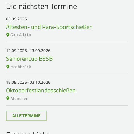
Service
Die nächsten Termine
05.09.2026
SPORT
JUGEND
Ältesten- und Para-Sportschießen
Schützensport
Schützen Jugend
Gau Allgäu
Meisterschaften
Bezirkspokal
12.09.2026–13.09.2026
Bogen
Sommerbiathlon
Seniorencup BSSB
Senioren-Auflage
Lichtgewehre
Hochbrück
Kader
19.09.2026–03.10.2026
RWK
Oktoberfestlandesschießen
München
DAMEN
BREITENSPORT
ALLE TERMINE
Damen im Schützensport
Schützenkönige
Bezirkspokal
Ältestenschießen