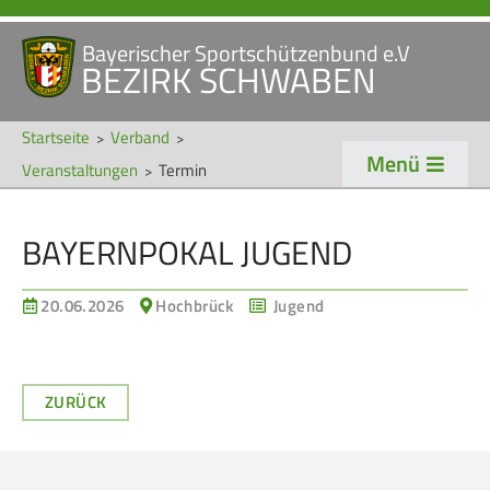
Bayerischer Sportschützenbund e.V
Navigation
BEZIRK SCHWABEN
STARTSEITE
VERANSTALTUNGEN
überspringen
NEWS
Startseite
Verband
Menü
Veranstaltungen
Termin
Navigation
VERBAND
TRADITION
überspringen
BAYERNPOKAL JUGEND
Veranstaltungen
Schützentradition
Bezirk Schwaben
Bezirksschützen­tag
20.06.2026
Hochbrück
Jugend
Präsidium
Böllerschützen
Gaue & Mitglieder
Oktoberfest
ZURÜCK
Referenten
Schützen­­museum
Ehrungen