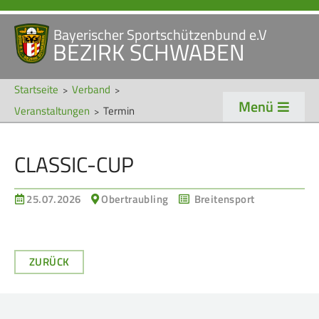
Bayerischer Sportschützenbund e.V
Navigation
BEZIRK SCHWABEN
STARTSEITE
VERANSTALTUNGEN
überspringen
NEWS
Startseite
Verband
Menü
Veranstaltungen
Termin
Navigation
VERBAND
TRADITION
überspringen
CLASSIC-CUP
Veranstaltungen
Schützentradition
Bezirk Schwaben
Bezirksschützen­tag
25.07.2026
Obertraubling
Breitensport
Präsidium
Böllerschützen
Gaue & Mitglieder
Oktoberfest
ZURÜCK
Referenten
Schützen­­museum
Ehrungen