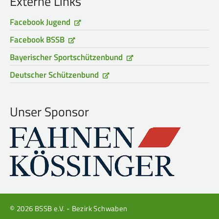
Externe Links
Frauen Ü40
Para-Schießsport
Facebook Jugend
Facebook BSSB
Navigation
Datenschutz
Impressum
Formulare
Bayerischer Sportschützenbund
überspringen
Kontakt
Deutscher Schützenbund
Unser Sponsor
© 2026 BSSB e.V. - Bezirk Schwaben