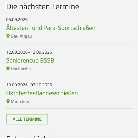
Service
Die nächsten Termine
05.09.2026
SPORT
JUGEND
Ältesten- und Para-Sportschießen
Schützensport
Schützen Jugend
Gau Allgäu
Meisterschaften
Bezirkspokal
12.09.2026–13.09.2026
Bogen
Sommerbiathlon
Seniorencup BSSB
Senioren-Auflage
Lichtgewehre
Hochbrück
Kader
19.09.2026–03.10.2026
RWK
Oktoberfestlandesschießen
München
DAMEN
BREITENSPORT
ALLE TERMINE
Damen im Schützensport
Schützenkönige
Bezirkspokal
Ältestenschießen