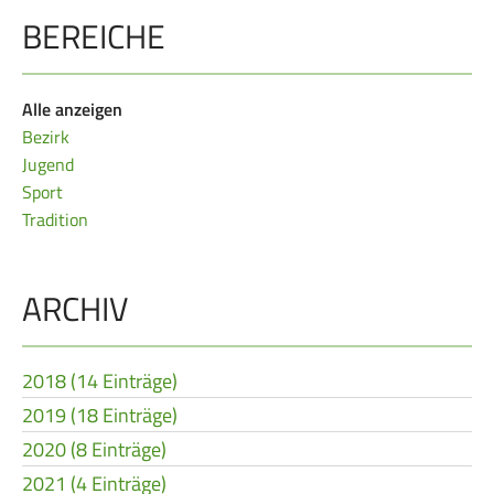
BEREICHE
Frauen Ü40
Para-Schießsport
Alle anzeigen
Navigation
Datenschutz
Impressum
Formulare
überspringen
Bezirk
Kontakt
Jugend
Sport
Tradition
ARCHIV
2018 (14 Einträge)
2019 (18 Einträge)
2020 (8 Einträge)
2021 (4 Einträge)