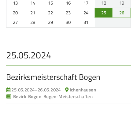
Service
13
14
15
16
17
18
19
20
21
22
23
24
25
26
27
28
29
30
31
SPORT
JUGEND
Schützensport
Schützen Jugend
Meisterschaften
Bezirkspokal
25.05.2024
Bogen
Sommerbiathlon
Senioren-Auflage
Lichtgewehre
Bezirksmeisterschaft Bogen
Kader
25.05.2024–26.05.2024
Ichenhausen
RWK
Bezirk Bogen Bogen-Meisterschaften
DAMEN
BREITENSPORT
Damen im Schützensport
Schützenkönige
Bezirkspokal
Ältestenschießen