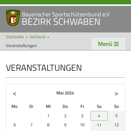
Bayerischer Sportschützenbund e.V
Navigation
BEZIRK SCHWABEN
STARTSEITE
VERANSTALTUNGEN
überspringen
NEWS
Startseite
Verband
Menü
Veranstaltungen
Navigation
VERBAND
TRADITION
überspringen
VERANSTALTUNGEN
Veranstaltungen
Schützentradition
Bezirk Schwaben
Bezirksschützen­tag
Präsidium
Böllerschützen
<
>
Mai 2024
Gaue & Mitglieder
Oktoberfest
ntag
enstag
ttwoch
nnerstag
eitag
mstag
nntag
Mo
Di
Mi
Do
Fr
Sa
So
Referenten
Schützen­­museum
1
2
3
4
5
Ehrungen
6
7
8
9
10
12
11