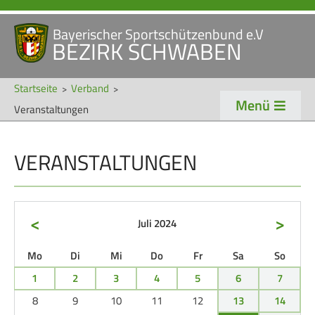
Bayerischer Sportschützenbund e.V
Navigation
BEZIRK SCHWABEN
STARTSEITE
VERANSTALTUNGEN
überspringen
NEWS
Startseite
Verband
Menü
Veranstaltungen
Navigation
VERBAND
TRADITION
überspringen
VERANSTALTUNGEN
Veranstaltungen
Schützentradition
Bezirk Schwaben
Bezirksschützen­tag
Präsidium
Böllerschützen
<
>
Juli 2024
Gaue & Mitglieder
Oktoberfest
ntag
enstag
ttwoch
nnerstag
eitag
mstag
nntag
Mo
Di
Mi
Do
Fr
Sa
So
Referenten
Schützen­­museum
1
2
3
4
5
6
7
Ehrungen
8
9
10
11
12
13
14