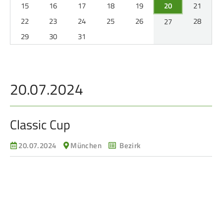
Service
15
16
17
18
19
20
21
22
23
24
25
26
28
27
SPORT
29
30
31
JUGEND
Schützensport
Schützen Jugend
Meisterschaften
Bezirkspokal
20.07.2024
Bogen
Sommerbiathlon
Senioren-Auflage
Lichtgewehre
Classic Cup
Kader
20.07.2024
München
Bezirk
RWK
DAMEN
BREITENSPORT
Damen im Schützensport
Schützenkönige
Bezirkspokal
Ältestenschießen