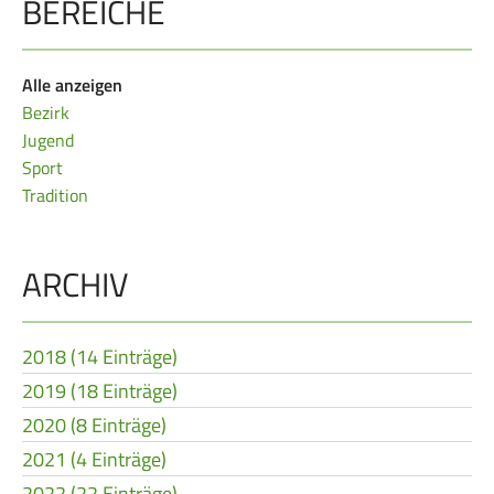
BEREICHE
Frauen Ü40
Para-Schießsport
Alle anzeigen
Navigation
Bezirk
Datenschutz
Impressum
Formulare
überspringen
Jugend
Kontakt
Sport
Tradition
ARCHIV
2018 (14 Einträge)
2019 (18 Einträge)
2020 (8 Einträge)
2021 (4 Einträge)
2022 (22 Einträge)