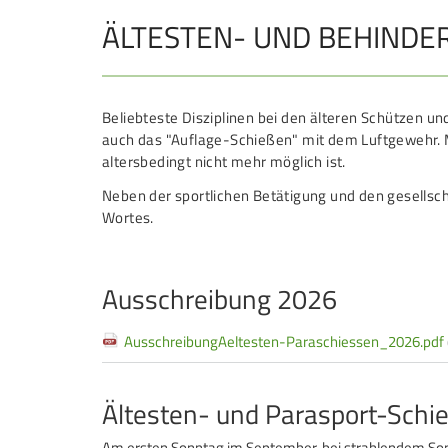
ÄLTESTEN- UND BEHINDER
JUGEND
Schützen Jugend
Bezirkspokal
Beliebteste Disziplinen bei den älteren Schützen u
auch das "Auflage-Schießen" mit dem Luftgewehr. Me
Sommerbiathlon
altersbedingt nicht mehr möglich ist.
Lichtgewehre
Neben der sportlichen Betätigung und den gesellsch
Wortes.
Navigation
überspringen
Ausschreibung 2026
AusschreibungAeltesten-Paraschiessen_2026.pdf
Ältesten- und Parasport-Sch
Am ersten Sonntag im September, bei strahlendem Son