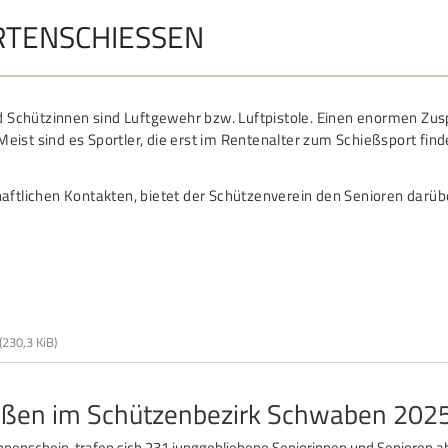
TENSCHIESSEN
DAMEN
B
Damen im Schützensport
S
Bezirkspokal
Ä
nd Schützinnen sind Luftgewehr bzw. Luftpistole. Einen enormen Zu
ist sind es Sportler, die erst im Rentenalter zum Schießsport find
Frauen Ü40
P
aftlichen Kontakten, bietet der Schützenverein den Senioren darüb
Datenschutz
Impressum
Formulare
Kontakt
(230,3 KiB)
ießen im Schützenbezirk Schwaben 202
nenschein, trafen sich 231 junggebliebene Seniorinnen und Senioren