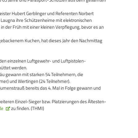
ister Hubert Gerblinger und Referenten Norbert
d Laugna ihre Schützenheime mit elektronischen
n der Früh mit einer kleinen Verpflegung, bevor es an
gebackenem Kuchen, hat dieses Jahr den Nachmittag
 den einzelnen Luftgewehr- und Luftpistolen-
hüttet werden.
äu gewann mit starken 54 Teilnehmern, die
er) und Wertingen (24 Teilnehmer).
lumenstrauß bereits das 4. Mal in Folge gewann und
weiteren Einzel-Sieger bzw. Platzierungen des Ältesten-
de
zu finden. (THMI)