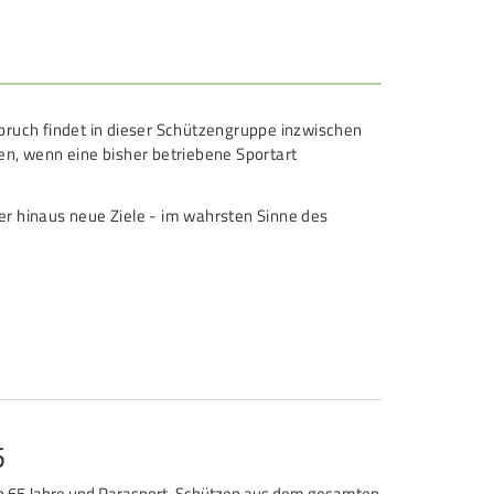
REITENSPORT
chützenkönige
ltestenschießen
spruch findet in dieser Schützengruppe inzwischen
en, wenn eine bisher betriebene Sportart
ara-Schießsport
er hinaus neue Ziele - im wahrsten Sinne des
5
 ab 65 Jahre und Parasport-Schützen aus dem gesamten