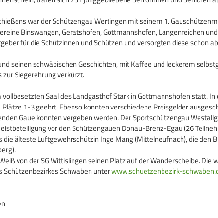
-Schießens war der Schützengau Wertingen mit seinem 1. Gauschützenme
zenvereine Binswangen, Geratshofen, Gottmannshofen, Langenreichen un
geber für die Schützinnen und Schützen und versorgten diese schon ab i
d seinen schwäbischen Geschichten, mit Kaffee und leckerem selbst
 zur Siegerehrung verkürzt.
m vollbesetzten Saal des Landgasthof Stark in Gottmannshofen statt. In
 Plätze 1-3 geehrt. Ebenso konnten verschiedene Preisgelder ausgesc
hmenden Gaue konnten vergeben werden. Der Sportschützengau Westallg
eistbeteiligung vor den Schützengauen Donau-Brenz-Egau (26 Teilnehm
 die älteste Luftgewehrschützin Inge Mang (Mittelneufnach), die den B
berg).
g Weiß von der SG Wittislingen seinen Platz auf der Wanderscheibe. Die 
des Schützenbezirkes Schwaben unter
www.schuetzenbezirk-schwaben.
en