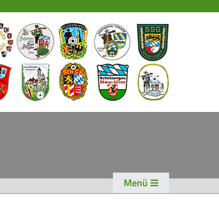
EWS
PORT
chützensport
eisterschaften
ogen
enioren-Auflage
ader
Menü
WK