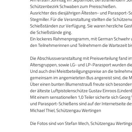
Schützenbezirk Schwaben zum Preisschießen.
Ausrichter des diesjährigen Ältesten- und Parasport
Stegmiller. Für die Veranstaltung stellten die Schüt
Schießständen zur Verfügung. Sie waren herzliche Gast
die Schießstände ging.
Ein lockeres Rahmenprogramm, mit German Schwehr un
den Teilnehmerinnen und Teilnehmern die Wartezeit bis
Die Abschlussveranstaltung mit Preisverteilung fand i
Altersgruppen, sowie LG- und LP-Parasport wurden die
Und auch drei Meistbeteiligungspreise an die teilne
gemeinsam im angemieteten Bus angereist sind, die M
Über einen bunten Blumenstrauß freute sich besonders
der älteste Luftpistolenschütze Gustav Einroos (Linden
Mit einem sensationellen 1,0 Teiler sicherte sich Geor
und Parasport-Schießens sind auf der Internetseite 
Michael Thiel, Schützengau Wertingen
Die Fotos sind von Stefan Wech, Schützengau Werting