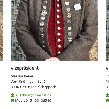
Vizepräsident
V
Markus Beuer
Ch
Von-Knöringen-Str. 2
Ma
89343 Jettingen-Scheppach
8
zuschuss@freenet.de
Mobil: 0151 50109510