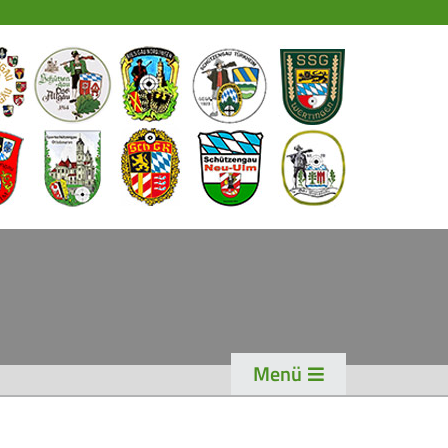
EWS
PORT
chützensport
eisterschaften
ogen
enioren-Auflage
ader
Menü
WK