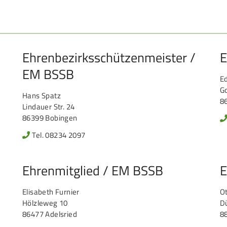
Ehrenbezirksschützenmeister /
E
EM BSSB
E
Go
Hans Spatz
8
Lindauer Str. 24
86399 Bobingen
Tel. 08234 2097
Ehrenmitglied / EM BSSB
E
Elisabeth Furnier
Ot
Hölzleweg 10
D
86477 Adelsried
8