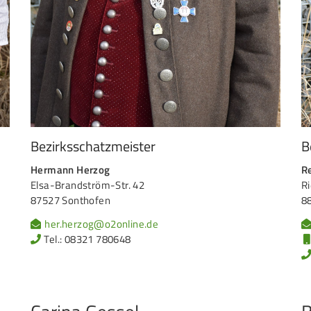
Bezirksschatzmeister
B
Hermann Herzog
R
Elsa-Brandström-Str. 42
Ri
87527 Sonthofen
8
her.herzog@o2online.de
Tel.: 08321 780648