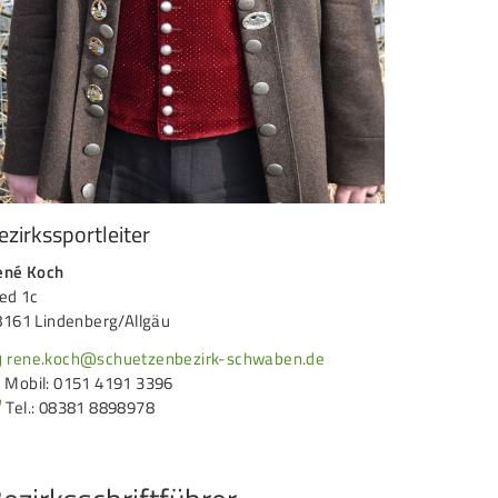
ezirkssportleiter
ené Koch
ed 1c
8161 Lindenberg/Allgäu
rene.koch@schuetzenbezirk-schwaben.de
Mobil: 0151 4191 3396
Tel.: 08381 8898978