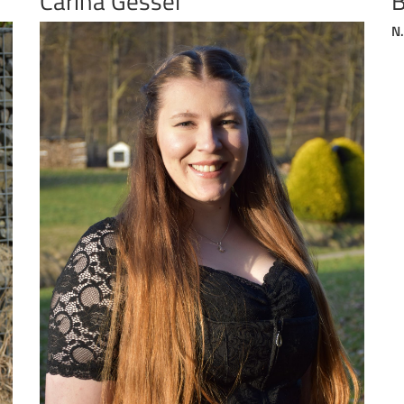
Carina Gessel
B
N