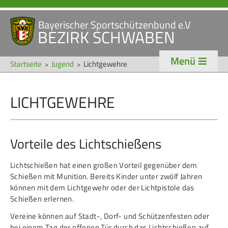
Bayerischer Sportschützenbund e.V
Navigation
BEZIRK SCHWABEN
STARTSEITE
VERANSTALTUNGEN
überspringen
Menü
NEWS
Startseite
Jugend
Lichtgewehre
Navigation
LICHTGEWEHRE
VERBAND
TRADITION
überspringen
Veranstaltungen
Schützentradition
Bezirk Schwaben
Bezirksschützen­tag
Vorteile des Lichtschießens
Präsidium
Böllerschützen
Lichtschießen hat einen großen Vorteil gegenüber dem
Schießen mit Munition. Bereits Kinder unter zwölf Jahren
Gaue & Mitglieder
Oktoberfest
können mit dem Lichtgewehr oder der Lichtpistole das
Referenten
Schützen­­museum
Schießen erlernen.
Ehrungen
Vereine können auf Stadt-, Dorf- und Schützenfesten oder
bei einem Tag der offenen Tür durch das Lichtschießen auf