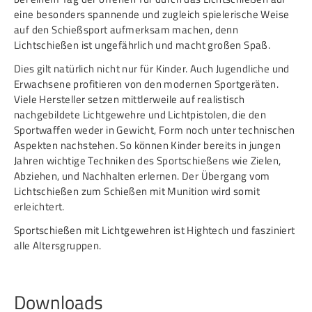
Service
eine besonders spannende und zugleich spielerische Weise
auf den Schießsport aufmerksam machen, denn
Lichtschießen ist ungefährlich und macht großen Spaß.
SPORT
JUGEND
Dies gilt natürlich nicht nur für Kinder. Auch Jugendliche und
Schützensport
Schützen Jugend
Erwachsene profitieren von den modernen Sportgeräten.
Viele Hersteller setzen mittlerweile auf realistisch
Meisterschaften
Bezirkspokal
nachgebildete Lichtgewehre und Lichtpistolen, die den
Bogen
Sommerbiathlon
Sportwaffen weder in Gewicht, Form noch unter technischen
Aspekten nachstehen. So können Kinder bereits in jungen
Senioren-Auflage
Lichtgewehre
Jahren wichtige Techniken des Sportschießens wie Zielen,
Abziehen, und Nachhalten erlernen. Der Übergang vom
Kader
Lichtschießen zum Schießen mit Munition wird somit
erleichtert.
RWK
Sportschießen mit Lichtgewehren ist Hightech und fasziniert
alle Altersgruppen.
DAMEN
BREITENSPORT
Damen im Schützensport
Schützenkönige
Downloads
Bezirkspokal
Ältestenschießen