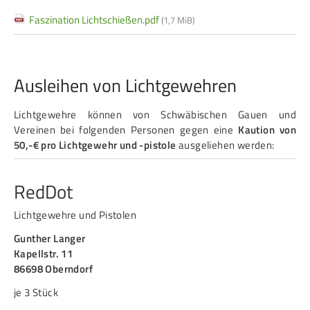
Frauen Ü40
Para-Schießsport
Faszination Lichtschießen.pdf
(1,7 MiB)
Navigation
Datenschutz
Impressum
Formulare
Ausleihen von Lichtgewehren
überspringen
Kontakt
Lichtgewehre können von Schwäbischen Gauen und
Vereinen bei folgenden Personen gegen eine
Kaution von
50,-€ pro Lichtgewehr und -pistole
ausgeliehen werden:
RedDot
Lichtgewehre und Pistolen
Gunther Langer
Kapellstr. 11
86698 Oberndorf
je 3 Stück