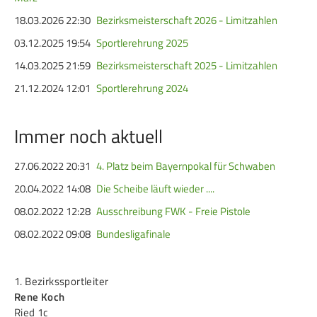
Service
18.03.2026 22:30
Bezirksmeisterschaft 2026 - Limitzahlen
03.12.2025 19:54
Sportlerehrung 2025
SPORT
JUGEND
14.03.2025 21:59
Bezirksmeisterschaft 2025 - Limitzahlen
Schützensport
Schützen Jugend
21.12.2024 12:01
Sportlerehrung 2024
Meisterschaften
Bezirkspokal
Immer noch aktuell
Bogen
Sommerbiathlon
Senioren-Auflage
Lichtgewehre
27.06.2022 20:31
4. Platz beim Bayernpokal für Schwaben
Kader
20.04.2022 14:08
Die Scheibe läuft wieder ....
RWK
08.02.2022 12:28
Ausschreibung FWK - Freie Pistole
08.02.2022 09:08
Bundesligafinale
DAMEN
BREITENSPORT
1. Bezirkssportleiter
Damen im Schützensport
Schützenkönige
Rene Koch
Bezirkspokal
Ältestenschießen
Ried 1c