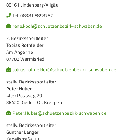
88161 Lindenberg/Allgäu
Frauen Ü40
Para-Schießsport
Tel. 08381 8898757
rene.koch@schuetzenbezirk-schwaben.de
Navigation
Datenschutz
Impressum
Formulare
2. Bezirkssportleiter
überspringen
Kontakt
Tobias Rothfelder
Am Anger 15
87782 Warmisried
tobias.rothfelder@schuetzenbezirk-schwaben.de
stellv. Bezirkssportleiter
Peter Huber
Alter Postweg 29
86420 Diedorf Ot. Kreppen
Peter.Huber@schuetzenbezirk-schwaben.de
stellv. Bezirkssportleiter
Gunther Langer
Kapellstraße 11