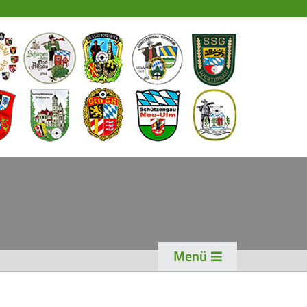
EWS
PORT
chützensport
eisterschaften
ogen
enioren-Auflage
ader
Menü
WK