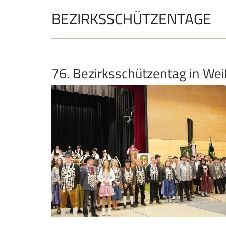
BEZIRKSSCHÜTZENTAGE
JUGEND
Schützen Jugend
Bezirkspokal
76. Bezirksschützentag in We
Sommerbiathlon
Lichtgewehre
Navigation
überspringen