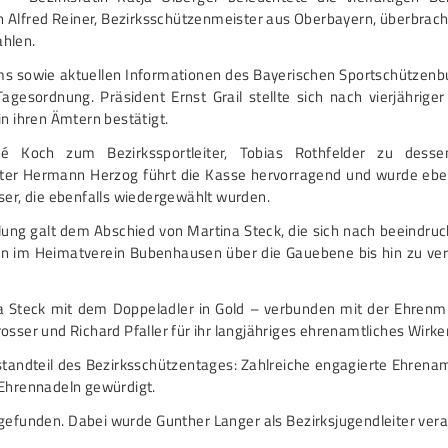
Alfred Reiner, Bezirksschützenmeister aus Oberbayern, überbrach
ahlen.
ms sowie aktuellen Informationen des Bayerischen Sportschützen
esordnung. Präsident Ernst Grail stellte sich nach vierjährig
n ihren Ämtern bestätigt.
 Koch zum Bezirkssportleiter, Tobias Rothfelder zu dessen
ster Hermann Herzog führt die Kasse hervorragend und wurde ebenf
ser, die ebenfalls wiedergewählt wurden.
ng galt dem Abschied von Martina Steck, die sich nach beeindruc
gen im Heimatverein Bubenhausen über die Gauebene bis hin zu ve
 Steck mit dem Doppeladler in Gold – verbunden mit der Ehrenmi
sser und Richard Pfaller für ihr langjähriges ehrenamtliches Wirke
standteil des Bezirksschützentages: Zahlreiche engagierte Ehrena
 Ehrennadeln gewürdigt.
gefunden. Dabei wurde Gunther Langer als Bezirksjugendleiter verab