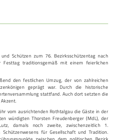
REITENSPORT
chützenkönige
ltestenschießen
ara-Schießsport
und Schützen zum 76. Bezirksschützentag nach
 Festtag traditionsgemäß mit einem feierlichen
ießend den festlichen Umzug, der von zahlreichen
enkönigen geprägt war. Durch die historische
iertenversammlung stattfand. Auch dort setzten die
 Akzent.
hr vom ausrichtenden Rothtalgau die Gäste in der
rten würdigten Thorsten Freudenberger (MdL), der
utz, damals noch zweite, zwischenzeitlich 1.
 Schützenwesens für Gesellschaft und Tradition.
Berührungspunkte zwischen dem politischen Bezirk