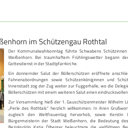
DAMEN
B
Damen im Schützensport
S
Bezirkspokal
Ä
ißenhorn im Schützengau Rothtal
Frauen Ü40
P
Der Kommunalwahlsonntag führte Schwabens Schützinnen 
Weißenhorn. Bei traumhaftem Frühlingswetter begann der
Gottesdienst in der Stadtpfarrkirche.
Datenschutz
Impressum
Formulare
Kontakt
Ein donnernder Salut der Böllerschützen eröffnete anschl
Fahnenabordnungen sowie Schützenköniginnen und Schütz
Innenstadt zog der Zug weiter zur Fuggerhalle, wo die Deleg
Böllerschützen mit einem weiteren Salut einen eindrucksvollen
Zur Versammlung hieß der 1. Gauschützenmeister Wilhelm Lö
„Perle des Rothtals“ herzlich willkommen. In ihren Grußwo
zugleich den Weltfrauentag hervorhob, sowie Kerstin L
Bürgermeisterin der Stadt Weißenhorn, die Bedeutung des
Bezirksrätin Katja Ölberger beleuchtete die vielfältigen 