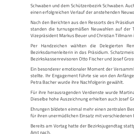
Schwaben und dem Schützenbezirk Schwaben. Auch 
einen erfolgreichen Verlauf der anstehenden Neuw
Nach den Berichten aus den Ressorts des Präsidiu
standen die turnusgemäßen Neuwahlen auf der Tag
Vizepräsident Markus Beuer und Christian Tillmann i
Per Handzeichen wählten die Delegierten René
Bezirksdamenleiterin in das Präsidium. Schatzmei
Bezirkskassenrevisoren Otto Fischer und Josef Gros
Ein besonderer emotionaler Moment der Versammlu
stellte. Ihr Engagement führte sie von den Anfän
Petra Bacher wurde ihre Nachfolgerin gewählt.
Für ihre herausragenden Verdienste wurde Martina
Dieselbe hohe Auszeichnung erhielten auch Josef Gro
Ehrungen bildeten einmal mehr einen zentralen Be
für ihren unermüdlichen Einsatz mit verschiedenen
Bereits am Vortag hatte der Bezirksjugendtag statt
Amt nach.