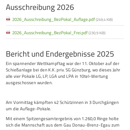
Service
Ausschreibung 2026
2026_Ausschreibung_BezPokal_Auflage.pdf
(249,4 KiB)
SPORT
JUGEND
Schützensport
Schützen Jugend
2026_Ausschreibung_BezPokal_Frei.pdf
(230,9 KiB)
Meisterschaften
Bezirkspokal
Bericht und Endergebnisse 2025
Bogen
Sommerbiathlon
Ein spannender Wettkampftag war der 11. Oktober auf der
Senioren-Auflage
Lichtgewehre
Schießanlage bei den K.K. priv. SG Günzburg, wo dieses Jahr
Kader
alle vier Pokale LG, LP, LGA und LPA in 10tel-Wertung
ausgeschossen wurden.
RWK
Am Vormittag kämpften 42 Schützinnen in 3 Durchgängen
DAMEN
BREITENSPORT
um die Auflage-Pokale.
Damen im Schützensport
Schützenkönige
Mit einem Spitzengesamtergebnis von 1.260,0 Ringe holte
sich die Mannschaft aus dem Gau Donau-Brenz-Egau zum
Bezirkspokal
Ältestenschießen