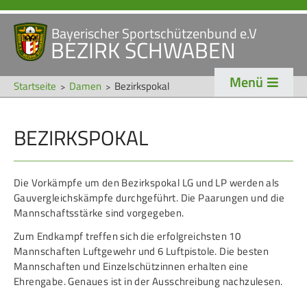
Bayerischer Sportschützenbund e.V
Navigation
BEZIRK SCHWABEN
STARTSEITE
VERANSTALTUNGEN
überspringen
Menü
NEWS
Startseite
Damen
Bezirkspokal
Navigation
BEZIRKSPOKAL
VERBAND
TRADITION
überspringen
Veranstaltungen
Schützentradition
Die Vorkämpfe um den Bezirkspokal LG und LP werden als
Bezirk Schwaben
Bezirksschützen­tag
Gauvergleichskämpfe durchgeführt. Die Paarungen und die
Präsidium
Böllerschützen
Mannschaftsstärke sind vorgegeben.
Zum Endkampf treffen sich die erfolgreichsten 10
Gaue & Mitglieder
Oktoberfest
Mannschaften Luftgewehr und 6 Luftpistole. Die besten
Referenten
Schützen­­museum
Mannschaften und Einzelschützinnen erhalten eine
Ehrengabe. Genaues ist in der Ausschreibung nachzulesen.
Ehrungen