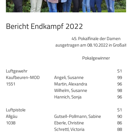
Bericht Endkampf 2022
45. Pokalfinale der Damen
ausgetragen am 08.10.2022 in Großaitin
Pokalgewinner
Luftgewehr
S1
Kaufbeuren-MOD
Angeli, Susanne
99
1551
Martin, Alexandra
96
Wilhelm, Susanne
98
Hannich, Sonja
96
Luftpistole
S1
Allgäu
Gutsell-Pollmann, Sabine
90
1038
Eberle, Christine
86
Schrettl, Victoria
88