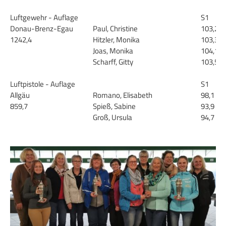
Luftgewehr - Auflage
S1
Donau-Brenz-Egau
Paul, Christine
103,2
1242,4
Hitzler, Monika
103,3
Joas, Monika
104,1
Scharff, Gitty
103,5
Luftpistole - Auflage
S1
Allgäu
Romano, Elisabeth
98,1
859,7
Spieß, Sabine
93,9
Groß, Ursula
94,7