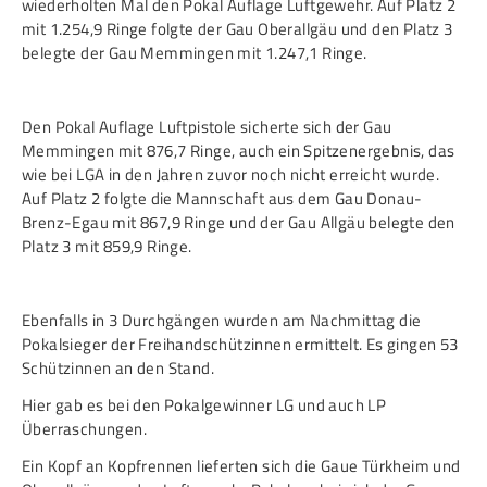
wiederholten Mal den Pokal Auflage Luftgewehr. Auf Platz 2
Frauen Ü40
Para-Schießsport
mit 1.254,9 Ringe folgte der Gau Oberallgäu und den Platz 3
belegte der Gau Memmingen mit 1.247,1 Ringe.
Navigation
Datenschutz
Impressum
Formulare
Den Pokal Auflage Luftpistole sicherte sich der Gau
überspringen
Memmingen mit 876,7 Ringe, auch ein Spitzenergebnis, das
Kontakt
wie bei LGA in den Jahren zuvor noch nicht erreicht wurde.
Auf Platz 2 folgte die Mannschaft aus dem Gau Donau-
Brenz-Egau mit 867,9 Ringe und der Gau Allgäu belegte den
Platz 3 mit 859,9 Ringe.
Ebenfalls in 3 Durchgängen wurden am Nachmittag die
Pokalsieger der Freihandschützinnen ermittelt. Es gingen 53
Schützinnen an den Stand.
Hier gab es bei den Pokalgewinner LG und auch LP
Überraschungen.
Ein Kopf an Kopfrennen lieferten sich die Gaue Türkheim und