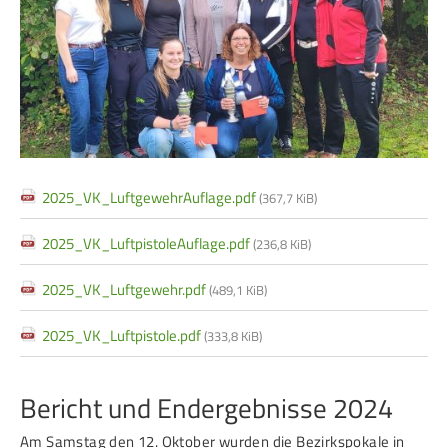
2025_VK_LuftgewehrAuflage.pdf
(367,7 KiB)
2025_VK_LuftpistoleAuflage.pdf
(236,8 KiB)
2025_VK_Luftgewehr.pdf
(489,1 KiB)
2025_VK_Luftpistole.pdf
(333,8 KiB)
Bericht und Endergebnisse 2024
Am Samstag den 12. Oktober wurden die Bezirkspokale in