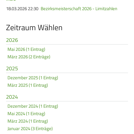
Service
18.03.2026 22:30
Bezirksmeisterschaft 2026 - Limitzahlen
SPORT
JUGEND
Zeitraum Wählen
Schützensport
Schützen Jugend
2026
Meisterschaften
Bezirkspokal
Mai 2026 (1 Eintrag)
Bogen
Sommerbiathlon
März 2026 (2 Einträge)
Senioren-Auflage
Lichtgewehre
2025
Kader
Dezember 2025 (1 Eintrag)
März 2025 (1 Eintrag)
RWK
2024
Dezember 2024 (1 Eintrag)
DAMEN
BREITENSPORT
Mai 2024 (1 Eintrag)
Damen im Schützensport
Schützenkönige
März 2024 (1 Eintrag)
Januar 2024 (3 Einträge)
Bezirkspokal
Ältestenschießen