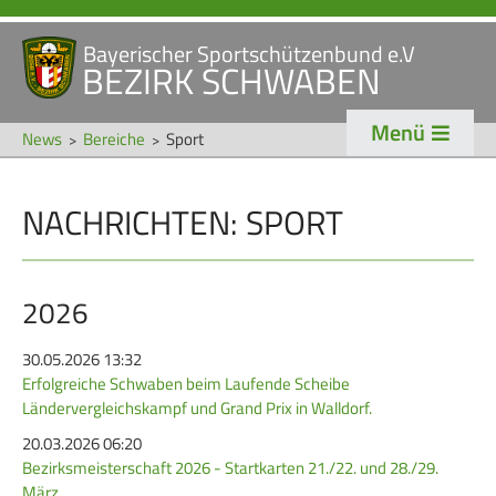
Bayerischer Sportschützenbund e.V
Navigation
BEZIRK SCHWABEN
STARTSEITE
VERANSTALTUNGEN
überspringen
Menü
NEWS
News
Bereiche
Sport
Navigation
NACHRICHTEN: SPORT
VERBAND
TRADITION
überspringen
Veranstaltungen
Schützentradition
Bezirk Schwaben
Bezirksschützen­tag
2026
Präsidium
Böllerschützen
30.05.2026 13:32
Erfolgreiche Schwaben beim Laufende Scheibe
Gaue & Mitglieder
Oktoberfest
Ländervergleichskampf und Grand Prix in Walldorf.
Referenten
Schützen­­museum
20.03.2026 06:20
Ehrungen
Bezirksmeisterschaft 2026 - Startkarten 21./22. und 28./29.
März