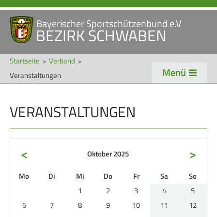
Bayerischer Sportschützenbund e.V
Navigation
BEZIRK SCHWABEN
STARTSEITE
VERANSTALTUNGEN
überspringen
NEWS
Startseite
Verband
Menü
Veranstaltungen
Navigation
VERBAND
TRADITION
überspringen
VERANSTALTUNGEN
Veranstaltungen
Schützentradition
Bezirk Schwaben
Bezirksschützen­tag
Präsidium
Böllerschützen
<
>
Oktober 2025
Gaue & Mitglieder
Oktoberfest
ntag
enstag
ttwoch
nnerstag
eitag
mstag
nntag
Mo
Di
Mi
Do
Fr
Sa
So
Referenten
Schützen­­museum
1
2
3
4
5
Ehrungen
6
7
8
9
10
11
12