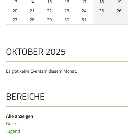
13
14
15
16
17
18
19
Service
20
21
22
23
24
25
26
27
28
29
30
31
SPORT
JUGEND
Schützensport
Schützen Jugend
Meisterschaften
Bezirkspokal
OKTOBER 2025
Bogen
Sommerbiathlon
Senioren-Auflage
Lichtgewehre
Es gibt keine Events in diesem Monat.
Kader
RWK
BEREICHE
DAMEN
BREITENSPORT
Alle anzeigen
Damen im Schützensport
Schützenkönige
Bezirk
Bezirkspokal
Ältestenschießen
Jugend