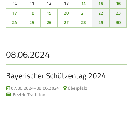
Service
10
11
12
13
14
15
16
17
18
19
20
21
22
23
SPORT
JUGEND
24
25
26
27
28
29
30
Schützensport
Schützen Jugend
Meisterschaften
Bezirkspokal
08.06.2024
Bogen
Sommerbiathlon
Senioren-Auflage
Lichtgewehre
Bayerischer Schützentag 2024
Kader
RWK
07.06.2024–08.06.2024
Oberpfalz
Bezirk Tradition
DAMEN
BREITENSPORT
Damen im Schützensport
Schützenkönige
Bezirkspokal
Ältestenschießen