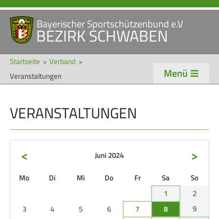
Bayerischer Sportschützenbund e.V
Navigation
BEZIRK SCHWABEN
STARTSEITE
VERANSTALTUNGEN
überspringen
NEWS
Startseite
Verband
Menü
Veranstaltungen
Navigation
VERBAND
TRADITION
überspringen
VERANSTALTUNGEN
Veranstaltungen
Schützentradition
Bezirk Schwaben
Bezirksschützen­tag
Präsidium
Böllerschützen
<
>
Juni 2024
Gaue & Mitglieder
Oktoberfest
ntag
enstag
ttwoch
nnerstag
eitag
mstag
nntag
Mo
Di
Mi
Do
Fr
Sa
So
Referenten
Schützen­­museum
1
2
Ehrungen
9
3
4
5
6
7
8