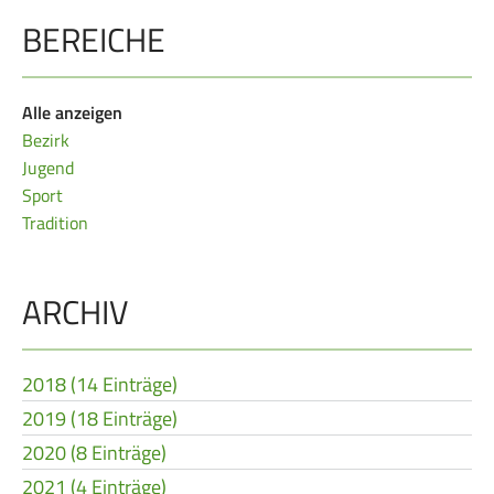
BEREICHE
Frauen Ü40
Para-Schießsport
Navigation
Alle anzeigen
Datenschutz
Impressum
Formulare
überspringen
Bezirk
Kontakt
Jugend
Sport
Tradition
ARCHIV
2018 (14 Einträge)
2019 (18 Einträge)
2020 (8 Einträge)
2021 (4 Einträge)