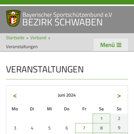
Bayerischer Sportschützenbund e.V
Navigation
BEZIRK SCHWABEN
STARTSEITE
VERANSTALTUNGEN
überspringen
NEWS
Startseite
Verband
Menü
Veranstaltungen
Navigation
VERBAND
TRADITION
überspringen
VERANSTALTUNGEN
Veranstaltungen
Schützentradition
Bezirk Schwaben
Bezirksschützen­tag
Präsidium
Böllerschützen
<
>
Juni 2024
Gaue & Mitglieder
Oktoberfest
ntag
enstag
ttwoch
nnerstag
eitag
mstag
nntag
Mo
Di
Mi
Do
Fr
Sa
So
Referenten
Schützen­­museum
1
2
Ehrungen
9
3
4
5
6
7
8