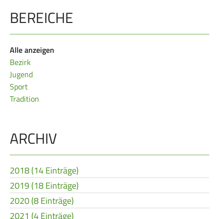
BEREICHE
Frauen Ü40
Para-Schießsport
Navigation
Alle anzeigen
Datenschutz
Impressum
Formulare
überspringen
Bezirk
Kontakt
Jugend
Sport
Tradition
ARCHIV
2018 (14 Einträge)
2019 (18 Einträge)
2020 (8 Einträge)
2021 (4 Einträge)