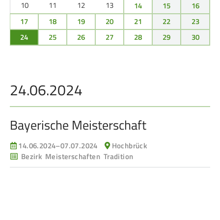
Service
10
11
12
13
14
15
16
17
18
19
20
21
22
23
SPORT
JUGEND
24
25
26
27
28
29
30
Schützensport
Schützen Jugend
Meisterschaften
Bezirkspokal
24.06.2024
Bogen
Sommerbiathlon
Senioren-Auflage
Lichtgewehre
Bayerische Meisterschaft
Kader
RWK
14.06.2024–07.07.2024
Hochbrück
Bezirk Meisterschaften Tradition
DAMEN
BREITENSPORT
Damen im Schützensport
Schützenkönige
Bezirkspokal
Ältestenschießen