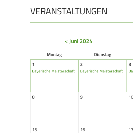
VERANSTALTUNGEN
JUGEND
Schützen Jugend
Bezirkspokal
< Juni 2024
Sommerbiathlon
Lichtgewehre
Mo
ntag
Di
enstag
1
2
3
Bayerische Meisterschaft
Bayerische Meisterschaft
Ba
Navigation
überspringen
8
9
1
15
16
1