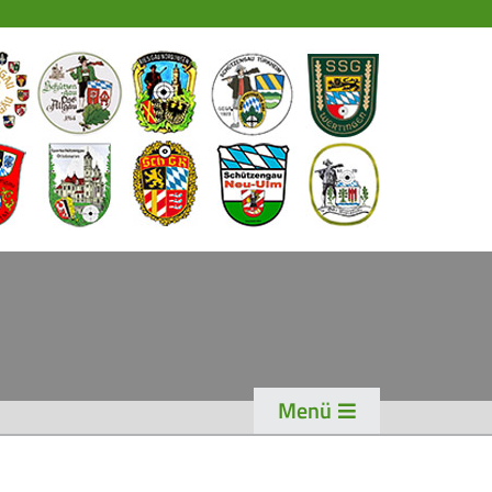
EWS
PORT
chützensport
eisterschaften
ogen
enioren-Auflage
ader
Menü
WK