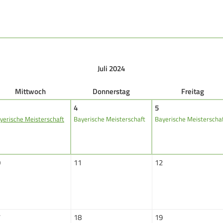
DAMEN
B
Damen im Schützensport
S
Bezirkspokal
Ä
Juli 2024
Frauen Ü40
P
Mi
ttwoch
Do
nnerstag
Fr
eitag
4
5
yerische Meisterschaft
Bayerische Meisterschaft
Bayerische Meisterscha
Datenschutz
Impressum
Formulare
Kontakt
0
11
12
7
18
19