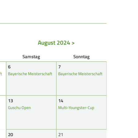
REITENSPORT
chützenkönige
ltestenschießen
August 2024 >
ara-Schießsport
Sa
mstag
So
nntag
6
7
ft
Bayerische Meisterschaft
Bayerische Meisterschaft
13
14
Guschu Open
Multi-Youngster-Cup
20
21