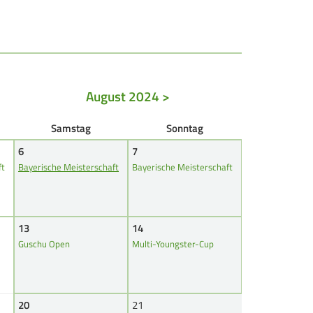
REITENSPORT
chützenkönige
ltestenschießen
August 2024 >
ara-Schießsport
Sa
mstag
So
nntag
6
7
ft
Bayerische Meisterschaft
Bayerische Meisterschaft
13
14
Guschu Open
Multi-Youngster-Cup
20
21