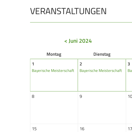
VERANSTALTUNGEN
JUGEND
Schützen Jugend
Bezirkspokal
< Juni 2024
Sommerbiathlon
Lichtgewehre
Mo
ntag
Di
enstag
1
2
3
Bayerische Meisterschaft
Bayerische Meisterschaft
Ba
Navigation
überspringen
8
9
1
15
16
1