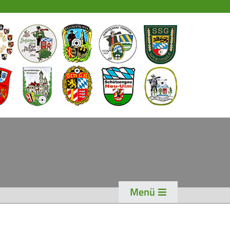
EWS
PORT
chützensport
eisterschaften
ogen
enioren-Auflage
ader
Menü
WK