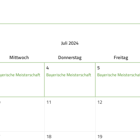
DAMEN
B
Damen im Schützensport
S
Bezirkspokal
Ä
Juli 2024
Frauen Ü40
P
Mi
ttwoch
Do
nnerstag
Fr
eitag
4
5
yerische Meisterschaft
Bayerische Meisterschaft
Bayerische Meisterscha
Datenschutz
Impressum
Formulare
Kontakt
0
11
12
7
18
19