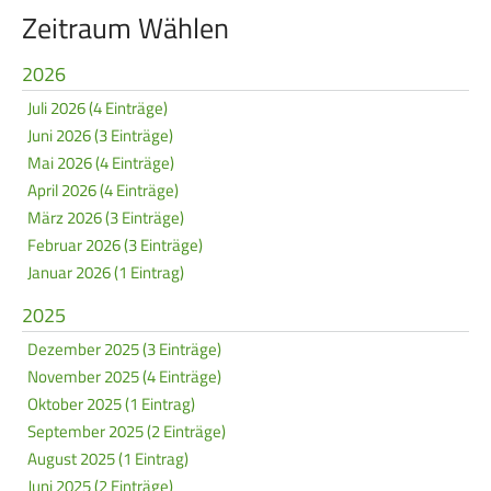
Service
Zeitraum Wählen
2026
SPORT
JUGEND
Juli 2026 (4 Einträge)
Schützensport
Schützen Jugend
Juni 2026 (3 Einträge)
Meisterschaften
Mai 2026 (4 Einträge)
Bezirkspokal
April 2026 (4 Einträge)
Bogen
Sommerbiathlon
März 2026 (3 Einträge)
Senioren-Auflage
Lichtgewehre
Februar 2026 (3 Einträge)
Januar 2026 (1 Eintrag)
Kader
2025
RWK
Dezember 2025 (3 Einträge)
November 2025 (4 Einträge)
DAMEN
BREITENSPORT
Oktober 2025 (1 Eintrag)
September 2025 (2 Einträge)
Damen im Schützensport
Schützenkönige
August 2025 (1 Eintrag)
Bezirkspokal
Ältestenschießen
Juni 2025 (2 Einträge)