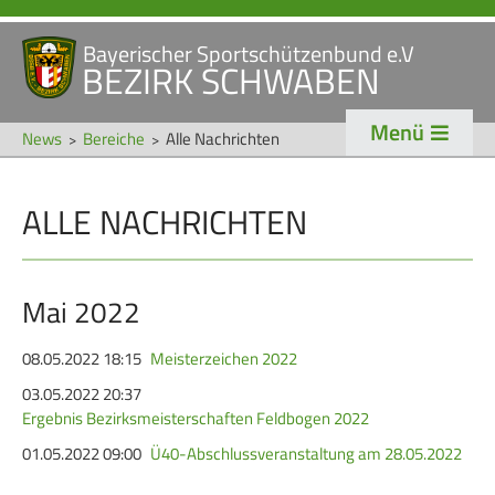
Bayerischer Sportschützenbund e.V
Navigation
BEZIRK SCHWABEN
STARTSEITE
VERANSTALTUNGEN
überspringen
Menü
NEWS
News
Bereiche
Alle Nachrichten
Navigation
ALLE NACHRICHTEN
VERBAND
TRADITION
überspringen
Veranstaltungen
Schützentradition
Bezirk Schwaben
Bezirksschützen­tag
Mai 2022
Präsidium
Böllerschützen
08.05.2022 18:15
Meisterzeichen 2022
Gaue & Mitglieder
Oktoberfest
03.05.2022 20:37
Ergebnis Bezirksmeisterschaften Feldbogen 2022
Referenten
Schützen­­museum
01.05.2022 09:00
Ü40-Abschlussveranstaltung am 28.05.2022
Ehrungen