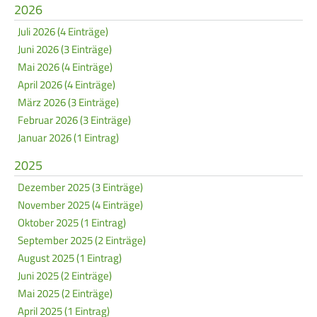
Service
2026
Juli 2026 (4 Einträge)
Juni 2026 (3 Einträge)
SPORT
JUGEND
Mai 2026 (4 Einträge)
Schützensport
Schützen Jugend
April 2026 (4 Einträge)
März 2026 (3 Einträge)
Meisterschaften
Bezirkspokal
Februar 2026 (3 Einträge)
Bogen
Sommerbiathlon
Januar 2026 (1 Eintrag)
Senioren-Auflage
Lichtgewehre
2025
Kader
Dezember 2025 (3 Einträge)
November 2025 (4 Einträge)
RWK
Oktober 2025 (1 Eintrag)
September 2025 (2 Einträge)
DAMEN
BREITENSPORT
August 2025 (1 Eintrag)
Juni 2025 (2 Einträge)
Damen im Schützensport
Schützenkönige
Mai 2025 (2 Einträge)
Bezirkspokal
Ältestenschießen
April 2025 (1 Eintrag)