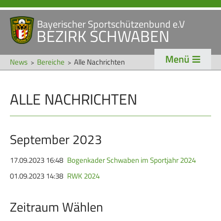
Bayerischer Sportschützenbund e.V
Navigation
BEZIRK SCHWABEN
STARTSEITE
VERANSTALTUNGEN
überspringen
Menü
NEWS
News
Bereiche
Alle Nachrichten
Navigation
ALLE NACHRICHTEN
VERBAND
TRADITION
überspringen
Veranstaltungen
Schützentradition
Bezirk Schwaben
Bezirksschützen­tag
September 2023
Präsidium
Böllerschützen
17.09.2023 16:48
Bogenkader Schwaben im Sportjahr 2024
Gaue & Mitglieder
Oktoberfest
01.09.2023 14:38
RWK 2024
Referenten
Schützen­­museum
Zeitraum Wählen
Ehrungen